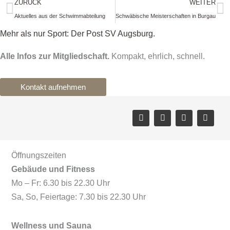
Zurück
N
ZURÜCK
WEITER
Aktuelles aus der Schwimmabteilung
Schwäbische Meisterschaften in Burgau
Mehr als nur Sport: Der Post SV Augsburg.
Alle Infos zur Mitgliedschaft.
Kompakt, ehrlich, schnell.
Kontakt aufnehmen
F
X
I
Y
a
-
n
o
c
t
s
u
e
w
t
t
b
i
a
u
o
t
g
b
o
t
r
e
Öffnungszeiten
k
e
a
Gebäude und Fitness
r
m
Mo – Fr: 6.30 bis 22.30 Uhr
Sa, So, Feiertage: 7.30 bis 22.30 Uhr
Wellness und Sauna