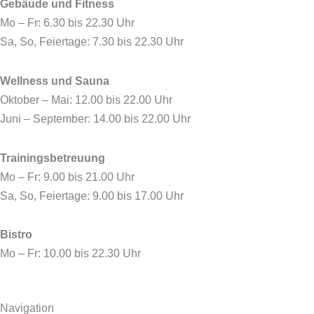
Gebäude und Fitness
b
i
a
u
o
t
g
b
Mo – Fr: 6.30 bis 22.30 Uhr
o
t
r
e
Sa, So, Feiertage: 7.30 bis 22.30 Uhr
k
e
a
r
m
Wellness und Sauna
Oktober – Mai: 12.00 bis 22.00 Uhr
Juni – September: 14.00 bis 22.00 Uhr
Trainingsbetreuung
Mo – Fr: 9.00 bis 21.00 Uhr
Sa, So, Feiertage: 9.00 bis 17.00 Uhr
Bistro
Mo – Fr: 10.00 bis 22.30 Uhr
Navigation