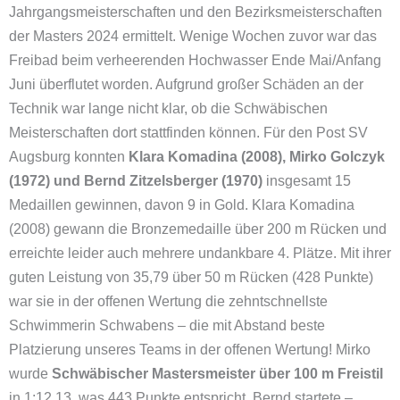
Jahrgangsmeisterschaften und den Bezirksmeisterschaften
der Masters 2024 ermittelt. Wenige Wochen zuvor war das
Freibad beim verheerenden Hochwasser Ende Mai/Anfang
Juni überflutet worden. Aufgrund großer Schäden an der
Technik war lange nicht klar, ob die Schwäbischen
Meisterschaften dort stattfinden können. Für den Post SV
Augsburg konnten
Klara Komadina (2008), Mirko Golczyk
(1972) und Bernd Zitzelsberger (1970)
insgesamt 15
Medaillen gewinnen, davon 9 in Gold. Klara Komadina
(2008) gewann die Bronzemedaille über 200 m Rücken und
erreichte leider auch mehrere undankbare 4. Plätze. Mit ihrer
guten Leistung von 35,79 über 50 m Rücken (428 Punkte)
war sie in der offenen Wertung die zehntschnellste
Schwimmerin Schwabens – die mit Abstand beste
Platzierung unseres Teams in der offenen Wertung! Mirko
wurde
Schwäbischer Mastersmeister über 100 m Freistil
in 1:12,13, was 443 Punkte entspricht. Bernd startete –