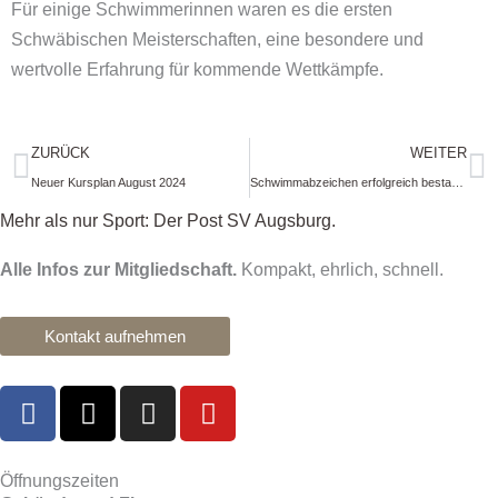
Für einige Schwimmerinnen waren es die ersten
Schwäbischen Meisterschaften, eine besondere und
wertvolle Erfahrung für kommende Wettkämpfe.
Zurück
N
ZURÜCK
WEITER
Neuer Kursplan August 2024
Schwimmabzeichen erfolgreich bestanden
Mehr als nur Sport: Der Post SV Augsburg.
Alle Infos zur Mitgliedschaft.
Kompakt, ehrlich, schnell.
Kontakt aufnehmen
F
X
I
Y
a
-
n
o
c
t
s
u
e
w
t
t
Öffnungszeiten