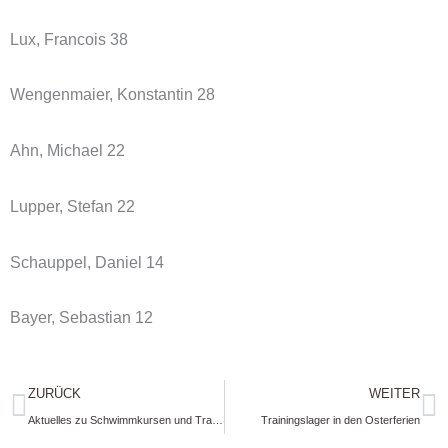
Lux, Francois 38
Wengenmaier, Konstantin 28
Ahn, Michael 22
Lupper, Stefan 22
Schauppel, Daniel 14
Bayer, Sebastian 12
Zurück
N
ZURÜCK
WEITER
Aktuelles zu Schwimmkursen und Trainings über Ostern
Trainingslager in den Osterferien