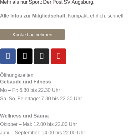
Mehr als nur Sport: Der Post SV Augsburg.
Alle Infos zur Mitgliedschaft.
Kompakt, ehrlich, schnell.
Kontakt aufnehmen
F
X
I
Y
a
-
n
o
c
t
s
u
e
w
t
t
Öffnungszeiten
Gebäude und Fitness
b
i
a
u
o
t
g
b
Mo – Fr: 6.30 bis 22.30 Uhr
o
t
r
e
Sa, So, Feiertage: 7.30 bis 22.30 Uhr
k
e
a
r
m
Wellness und Sauna
Oktober – Mai: 12.00 bis 22.00 Uhr
Juni – September: 14.00 bis 22.00 Uhr