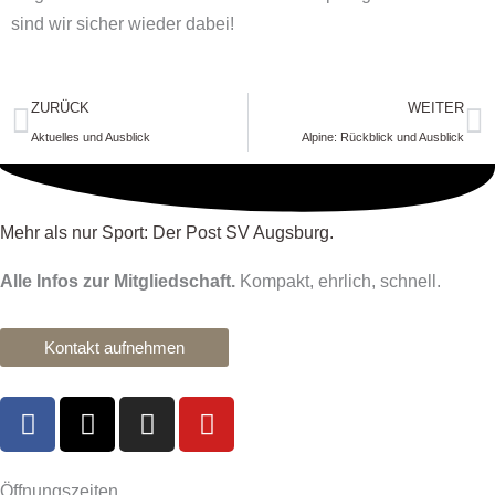
sind wir sicher wieder dabei!
Zurück
N
ZURÜCK
WEITER
Aktuelles und Ausblick
Alpine: Rückblick und Ausblick
Mehr als nur Sport: Der Post SV Augsburg.
Alle Infos zur Mitgliedschaft.
Kompakt, ehrlich, schnell.
Kontakt aufnehmen
F
X
I
Y
a
-
n
o
c
t
s
u
e
w
t
t
Öffnungszeiten