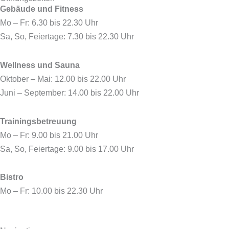
Gebäude und Fitness
b
i
a
u
o
t
g
b
Mo – Fr: 6.30 bis 22.30 Uhr
o
t
r
e
Sa, So, Feiertage: 7.30 bis 22.30 Uhr
k
e
a
r
m
Wellness und Sauna
Oktober – Mai: 12.00 bis 22.00 Uhr
Juni – September: 14.00 bis 22.00 Uhr
Trainingsbetreuung
Mo – Fr: 9.00 bis 21.00 Uhr
Sa, So, Feiertage: 9.00 bis 17.00 Uhr
Bistro
Mo – Fr: 10.00 bis 22.30 Uhr