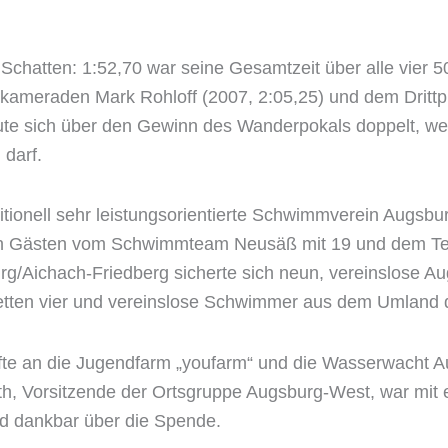
n Schatten: 1:52,70 war seine Gesamtzeit über alle vier 
kameraden Mark Rohloff (2007, 2:05,25) und dem Drittp
eute sich über den Gewinn des Wanderpokals doppelt, wei
darf.
itionell sehr leistungsorientierte Schwimmverein Augsbur
den Gästen vom Schwimmteam Neusäß mit 19 und dem T
g/Aichach-Friedberg sicherte sich neun, vereinslose 
tetten vier und vereinslose Schwimmer aus dem Umland d
lfte an die Jugendfarm „youfarm“ und die Wasserwacht 
th, Vorsitzende der Ortsgruppe Augsburg-West, war mit e
nd dankbar über die Spende.