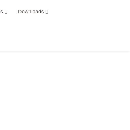
Öffne Über uns
Öffne Downloads
ns
Downloads