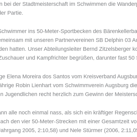
n bei der Stadtmeisterschaft im Schwimmen die Wander
er Partie.
chwimmer ins 50-Meter-Sportbecken des Bärenkellerba
 gemeinsam mit unseren Partnervereinen SB Delphin 03
n hatten. Unser Abteilungsleiter Bernd Zitzelsberger ko
 Zuschauer und Kampfrichter begrüßen, darunter fast 5
ge Elena Moreira dos Santos vom Kreisverband Augsbur
jährige Robin Lienhart vom Schwimmverein Augsburg di
n Jugendlichen recht herzlich zum Gewinn der Meisters
n alle noch einmal nass, als sich ein kräftiger Regens
nach den vier 50-Meter-Strecken mit einer Gesamtzeit v
ahrgang 2005, 2:10,58) und Nele Stürmer (2006, 2:11,05