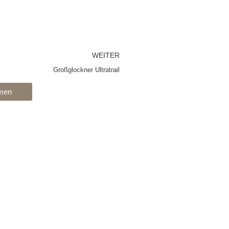
Nächster
WEITER
Großglockner Ultratrail
hmen