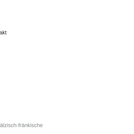
loads
akt
älzisch-fränkische