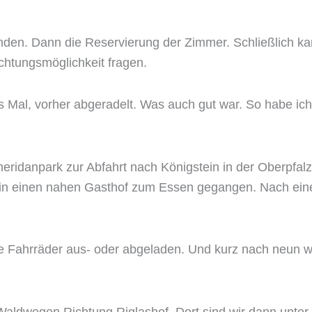
inden. Dann die Reservierung der Zimmer. Schließlich k
chtungsmöglichkeit fragen.
s Mal, vorher abgeradelt. Was auch gut war. So habe ic
 Sheridanpark zur Abfahrt nach Königstein in der Oberpf
 in einen nahen Gasthof zum Essen gegangen. Nach ein
Fahrräder aus- oder abgeladen. Und kurz nach neun w
aldwegen Richtung Riglashof. Dort sind wir dann unter 