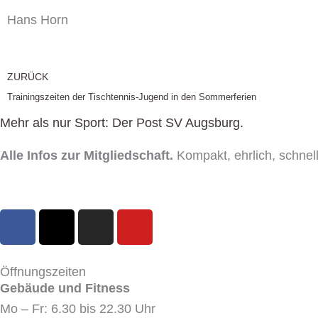
Hans Horn
Zurück
ZURÜCK
Trainingszeiten der Tischtennis-Jugend in den Sommerferien
Mehr als nur Sport: Der Post SV Augsburg.
Alle Infos zur Mitgliedschaft.
Kompakt, ehrlich, schnell
F
X
I
Y
a
-
n
o
c
t
s
u
e
w
t
t
Öffnungszeiten
b
i
a
u
Gebäude und Fitness
o
t
g
b
Mo – Fr: 6.30 bis 22.30 Uhr