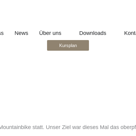
Öffne Über uns
Öffne Down
ss
News
Über uns
Downloads
Kont
Kursplan
Mountainbike statt. Unser Ziel war dieses Mal das oberpf