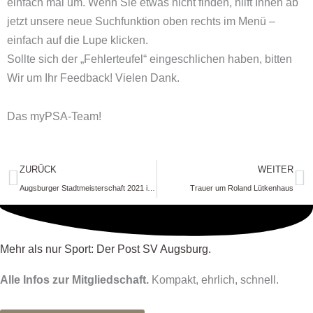
einfach mal um. Wenn Sie etwas nicht finden, hilft Ihnen ab
jetzt unsere neue Suchfunktion oben rechts im Menü –
einfach auf die Lupe klicken.
Sollte sich der „Fehlerteufel“ eingeschlichen haben, bitten
Wir um Ihr Feedback! Vielen Dank.
Das myPSA-Team!
Zurück
N
ZURÜCK
WEITER
Augsburger Stadtmeisterschaft 2021 im Schwimmen
Trauer um Roland Lütkenhaus
Mehr als nur Sport: Der Post SV Augsburg.
Alle Infos zur Mitgliedschaft.
Kompakt, ehrlich, schnell.