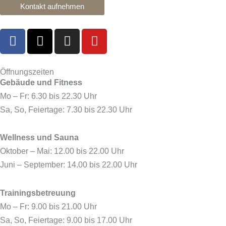
Kontakt aufnehmen
F
X
I
Y
a
-
n
o
c
t
s
u
e
w
t
t
Öffnungszeiten
Gebäude und Fitness
b
i
a
u
o
t
g
b
Mo – Fr: 6.30 bis 22.30 Uhr
o
t
r
e
Sa, So, Feiertage: 7.30 bis 22.30 Uhr
k
e
a
r
m
Wellness und Sauna
Oktober – Mai: 12.00 bis 22.00 Uhr
Juni – September: 14.00 bis 22.00 Uhr
Trainingsbetreuung
Mo – Fr: 9.00 bis 21.00 Uhr
Sa, So, Feiertage: 9.00 bis 17.00 Uhr