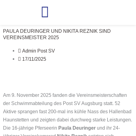
Zum
Inhalt
springen
PAULA DEURINGER UND NIKITA REZNIK SIND
VEREINSMEISTER 2025
Admin Post SV
17/11/2025
Am 9. November 2025 fanden die Vereinsmeisterschaften
der Schwimmabteilung des Post SV Augsburg statt.
52
Aktive sprangen fast 200-mal ins kühle Nass des Hallenbad
Haunstetten und zeigten dabei durchweg starke Leistungen.
Die 16-jährige Pferseerin
Paula Deuringer
und ihr 24-
jähriger Vereinskamerad
Nikita Reznik
setzten sich