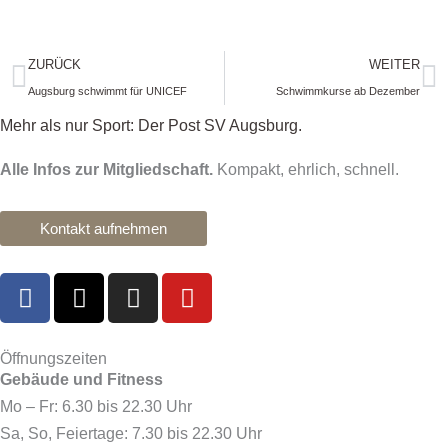
Zurück
N
ZURÜCK
WEITER
Augsburg schwimmt für UNICEF
Schwimmkurse ab Dezember
Mehr als nur Sport: Der Post SV Augsburg.
Alle Infos zur Mitgliedschaft.
Kompakt, ehrlich, schnell.
Kontakt aufnehmen
F
X
I
Y
a
-
n
o
c
t
s
u
e
w
t
t
Öffnungszeiten
Gebäude und Fitness
b
i
a
u
o
t
g
b
Mo – Fr: 6.30 bis 22.30 Uhr
o
t
r
e
Sa, So, Feiertage: 7.30 bis 22.30 Uhr