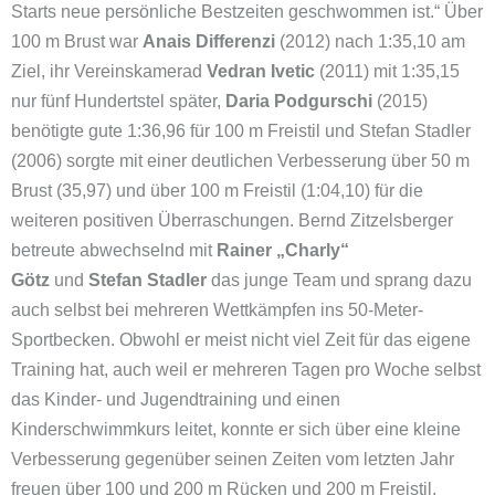
Starts neue persönliche Bestzeiten geschwommen ist.“ Über
100 m Brust war
Anais Differenzi
(2012) nach 1:35,10 am
Ziel, ihr Vereinskamerad
Vedran Ivetic
(2011) mit 1:35,15
nur fünf Hundertstel später,
Daria Podgurschi
(2015)
benötigte gute 1:36,96 für 100 m Freistil und Stefan Stadler
(2006) sorgte mit einer deutlichen Verbesserung über 50 m
Brust (35,97) und über 100 m Freistil (1:04,10) für die
weiteren positiven Überraschungen. Bernd Zitzelsberger
betreute abwechselnd mit
Rainer „Charly“
Götz
und
Stefan Stadler
das junge Team und sprang dazu
auch selbst bei mehreren Wettkämpfen ins 50-Meter-
Sportbecken. Obwohl er meist nicht viel Zeit für das eigene
Training hat, auch weil er mehreren Tagen pro Woche selbst
das Kinder- und Jugendtraining und einen
Kinderschwimmkurs leitet, konnte er sich über eine kleine
Verbesserung gegenüber seinen Zeiten vom letzten Jahr
freuen über 100 und 200 m Rücken und 200 m Freistil,