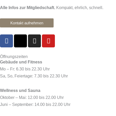
Alle Infos zur Mitgliedschaft.
Kompakt, ehrlich, schnell.
Kontakt aufnehmen
F
X
I
Y
a
-
n
o
c
t
s
u
e
w
t
t
Öffnungszeiten
Gebäude und Fitness
b
i
a
u
o
t
g
b
Mo – Fr: 6.30 bis 22.30 Uhr
o
t
r
e
Sa, So, Feiertage: 7.30 bis 22.30 Uhr
k
e
a
r
m
Wellness und Sauna
Oktober – Mai: 12.00 bis 22.00 Uhr
Juni – September: 14.00 bis 22.00 Uhr