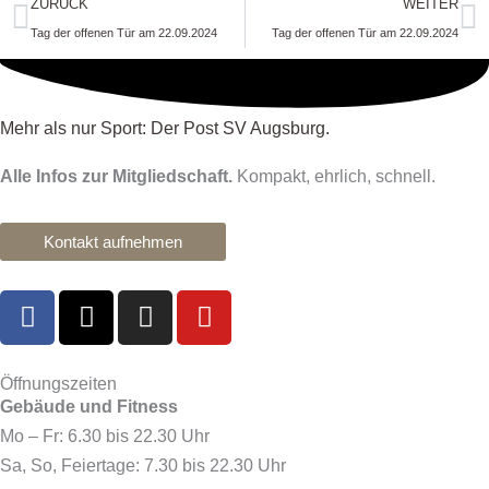
Zurück
N
ZURÜCK
WEITER
Tag der offenen Tür am 22.09.2024
Tag der offenen Tür am 22.09.2024
Mehr als nur Sport: Der Post SV Augsburg.
Alle Infos zur Mitgliedschaft.
Kompakt, ehrlich, schnell.
Kontakt aufnehmen
F
X
I
Y
a
-
n
o
c
t
s
u
e
w
t
t
Öffnungszeiten
Gebäude und Fitness
b
i
a
u
o
t
g
b
Mo – Fr: 6.30 bis 22.30 Uhr
o
t
r
e
Sa, So, Feiertage: 7.30 bis 22.30 Uhr