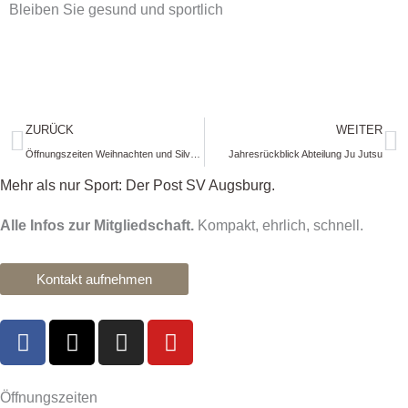
Bleiben Sie gesund und sportlich
Zurück
N
ZURÜCK
WEITER
Öffnungszeiten Weihnachten und Silvester
Jahresrückblick Abteilung Ju Jutsu
Mehr als nur Sport: Der Post SV Augsburg.
Alle Infos zur Mitgliedschaft.
Kompakt, ehrlich, schnell.
Kontakt aufnehmen
F
X
I
Y
a
-
n
o
c
t
s
u
e
w
t
t
Öffnungszeiten