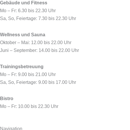
Gebäude und Fitness
b
i
a
u
o
t
g
b
Mo – Fr: 6.30 bis 22.30 Uhr
o
t
r
e
Sa, So, Feiertage: 7.30 bis 22.30 Uhr
k
e
a
r
m
Wellness und Sauna
Oktober – Mai: 12.00 bis 22.00 Uhr
Juni – September: 14.00 bis 22.00 Uhr
Trainingsbetreuung
Mo – Fr: 9.00 bis 21.00 Uhr
Sa, So, Feiertage: 9.00 bis 17.00 Uhr
Bistro
Mo – Fr: 10.00 bis 22.30 Uhr
Navigation