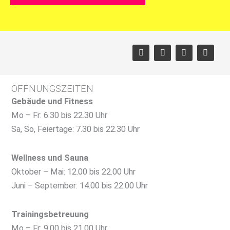
F
X
I
Y
a
-
n
o
c
t
s
u
e
w
t
t
b
i
a
u
o
t
g
b
ÖFFNUNGSZEITEN
o
t
r
e
k
e
a
Gebäude und Fitness
r
m
Mo – Fr: 6.30 bis 22.30 Uhr
Sa, So, Feiertage: 7.30 bis 22.30 Uhr
Wellness und Sauna
Oktober – Mai: 12.00 bis 22.00 Uhr
Juni – September: 14.00 bis 22.00 Uhr
Trainingsbetreuung
Mo – Fr: 9.00 bis 21.00 Uhr