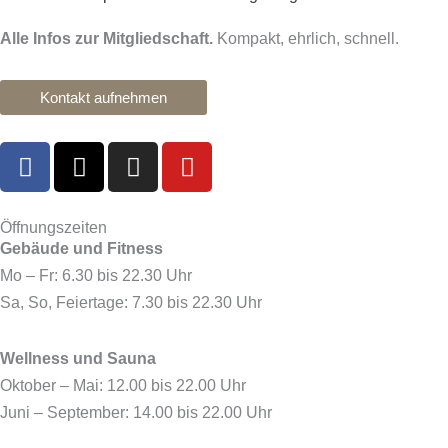
Alle Infos zur Mitgliedschaft.
Kompakt, ehrlich, schnell.
Kontakt aufnehmen
F
X
I
Y
a
-
n
o
c
t
s
u
e
w
t
t
Öffnungszeiten
Gebäude und Fitness
b
i
a
u
o
t
g
b
Mo – Fr: 6.30 bis 22.30 Uhr
o
t
r
e
Sa, So, Feiertage: 7.30 bis 22.30 Uhr
k
e
a
r
m
Wellness und Sauna
Oktober – Mai: 12.00 bis 22.00 Uhr
Juni – September: 14.00 bis 22.00 Uhr