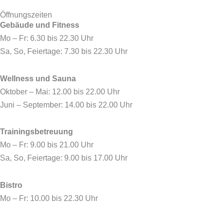
c
t
s
u
e
w
t
t
Öffnungszeiten
Gebäude und Fitness
b
i
a
u
o
t
g
b
Mo – Fr: 6.30 bis 22.30 Uhr
o
t
r
e
Sa, So, Feiertage: 7.30 bis 22.30 Uhr
k
e
a
r
m
Wellness und Sauna
Oktober – Mai: 12.00 bis 22.00 Uhr
Juni – September: 14.00 bis 22.00 Uhr
Trainingsbetreuung
Mo – Fr: 9.00 bis 21.00 Uhr
Sa, So, Feiertage: 9.00 bis 17.00 Uhr
Bistro
Mo – Fr: 10.00 bis 22.30 Uhr