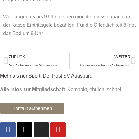
Wer länger als bis 9 Uhr bleiben möchte, muss danach an
der Kasse Eintrittsgeld bezahlen. Für die Öffentlichkeit öffnet
das Bad um 9 Uhr.
Zurück
N
ZURÜCK
WEITER
Mau Schwimmen in Memmingen
Stadtmeisterschaft im Schwimmen
Mehr als nur Sport: Der Post SV Augsburg.
Alle Infos zur Mitgliedschaft.
Kompakt, ehrlich, schnell.
Kontakt aufnehmen
F
X
I
Y
a
-
n
o