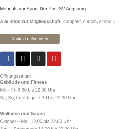
Mehr als nur Sport: Der Post SV Augsburg.
Alle Infos zur Mitgliedschaft.
Kompakt, ehrlich, schnell.
Kontakt aufnehmen
F
X
I
Y
a
-
n
o
c
t
s
u
e
w
t
t
Öffnungszeiten
Gebäude und Fitness
b
i
a
u
o
t
g
b
Mo – Fr: 6.30 bis 22.30 Uhr
o
t
r
e
Sa, So, Feiertage: 7.30 bis 22.30 Uhr
k
e
a
r
m
Wellness und Sauna
Oktober – Mai: 12.00 bis 22.00 Uhr