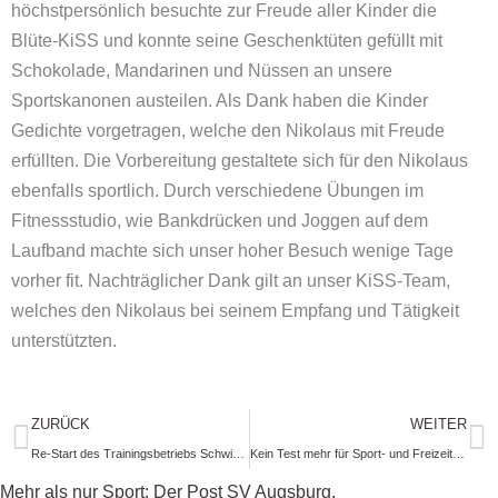
höchstpersönlich besuchte zur Freude aller Kinder die
Blüte-KiSS und konnte seine Geschenktüten gefüllt mit
Schokolade, Mandarinen und Nüssen an unsere
Sportskanonen austeilen. Als Dank haben die Kinder
Gedichte vorgetragen, welche den Nikolaus mit Freude
erfüllten. Die Vorbereitung gestaltete sich für den Nikolaus
ebenfalls sportlich. Durch verschiedene Übungen im
Fitnessstudio, wie Bankdrücken und Joggen auf dem
Laufband machte sich unser hoher Besuch wenige Tage
vorher fit. Nachträglicher Dank gilt an unser KiSS-Team,
welches den Nikolaus bei seinem Empfang und Tätigkeit
unterstützten.
Zurück
N
ZURÜCK
WEITER
Re-Start des Trainingsbetriebs Schwimmen am 13.12.2021
Kein Test mehr für Sport- und Freizeitangebote bei Dreifachgeimpften
Mehr als nur Sport: Der Post SV Augsburg.