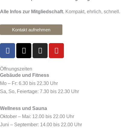
Alle Infos zur Mitgliedschaft.
Kompakt, ehrlich, schnell.
Kontakt aufnehmen
F
X
I
Y
a
-
n
o
c
t
s
u
e
w
t
t
Öffnungszeiten
Gebäude und Fitness
b
i
a
u
o
t
g
b
Mo – Fr: 6.30 bis 22.30 Uhr
o
t
r
e
Sa, So, Feiertage: 7.30 bis 22.30 Uhr
k
e
a
r
m
Wellness und Sauna
Oktober – Mai: 12.00 bis 22.00 Uhr
Juni – September: 14.00 bis 22.00 Uhr