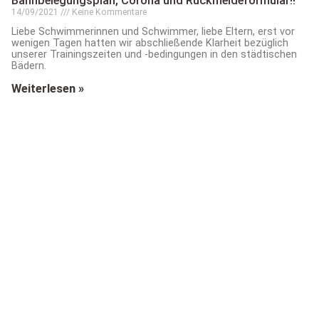
Bahnbelegungsplan, Corona und Rückmeldeformular!!
14/09/2021
Keine Kommentare
Liebe Schwimmerinnen und Schwimmer, liebe Eltern, erst vor
wenigen Tagen hatten wir abschließende Klarheit bezüglich
unserer Trainingszeiten und -bedingungen in den städtischen
Bädern.
Weiterlesen »
Marathon in Hamburg am 12. September 2021
14/09/2021
Keine Kommentare