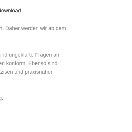
download
.
en. Daher werden wir ab dem
 und ungeklärte Fragen an
kten konform. Ebenso sind
äzisen und praxisnahen
g.