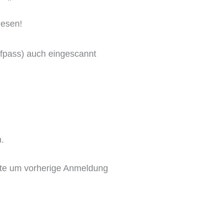
nesen!
pfpass) auch eingescannt
.
bote um vorherige Anmeldung