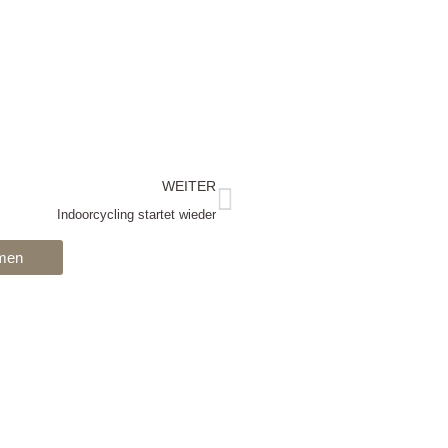
Nächster
WEITER
Indoorcycling startet wieder
hmen