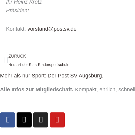
Ihr Heinz Krötz
Präsident
Kontakt:
vorstand@postsv.de
Zurück
ZURÜCK
Restart der Kiss Kindersportschule
Mehr als nur Sport: Der Post SV Augsburg.
Alle Infos zur Mitgliedschaft.
Kompakt, ehrlich, schnell
F
X
I
Y
a
-
n
o
c
t
s
u