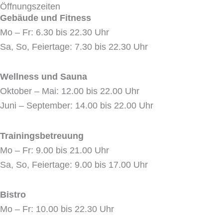
e
w
t
t
Öffnungszeiten
b
i
a
u
Gebäude und Fitness
o
t
g
b
Mo – Fr: 6.30 bis 22.30 Uhr
o
t
r
e
Sa, So, Feiertage: 7.30 bis 22.30 Uhr
k
e
a
r
m
Wellness und Sauna
Oktober – Mai: 12.00 bis 22.00 Uhr
Juni – September: 14.00 bis 22.00 Uhr
Trainingsbetreuung
Mo – Fr: 9.00 bis 21.00 Uhr
Sa, So, Feiertage: 9.00 bis 17.00 Uhr
Bistro
Mo – Fr: 10.00 bis 22.30 Uhr