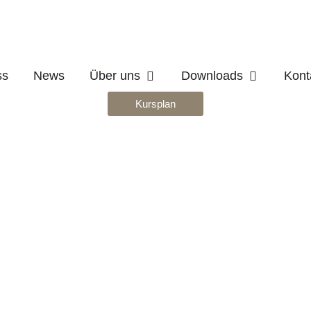
Öffne Über uns
Öffne Down
ss
News
Über uns
Downloads
Kont
Kursplan