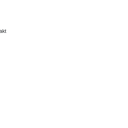
loads
akt